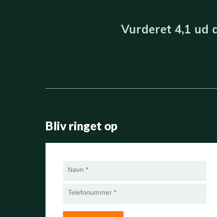
Vurderet​ 4,1​ u​d
Bliv ringet op