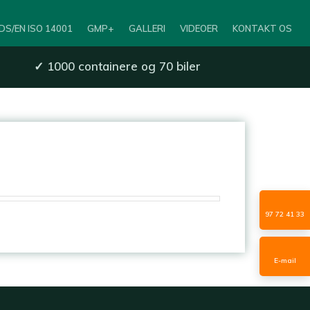
DS/EN ISO 14001
GMP+
GALLERI
VIDEOER
KONTAKT OS
✓
1000 containere og 70 biler
97 72 41 33
E-mail