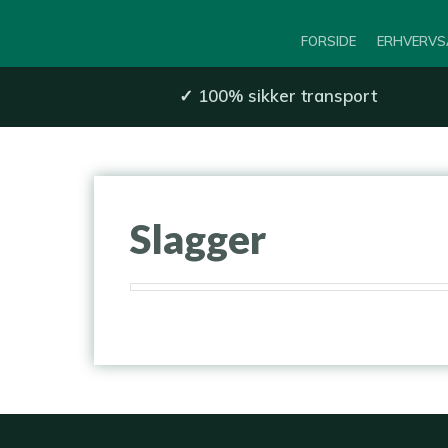
FORSIDE
ERHVERVS
✓
100% sikker transport​
​Slagger