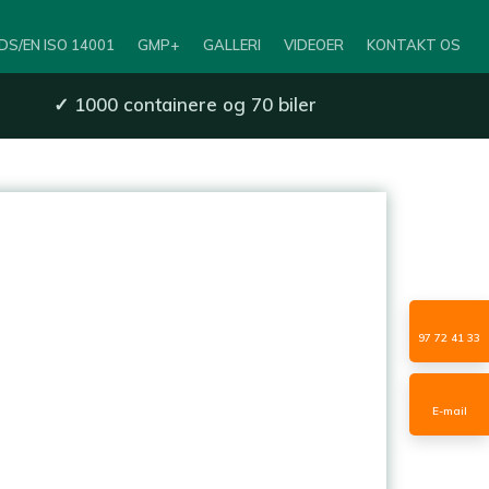
DS/EN ISO 14001
GMP+
GALLERI
VIDEOER
KONTAKT OS
✓
1000 containere og 70 biler
97 72 41 33
E-mail