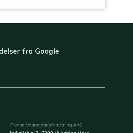
elser fra ​
Google
​Fredsø Vognmandsforretning ApS
Industrivej 3, 7900 Nykøbing Mors