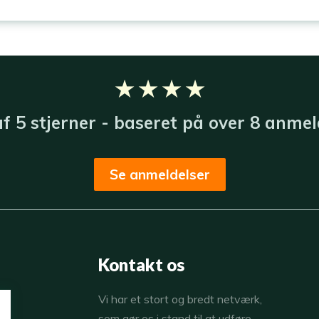
★ ★ ★ ★
 af 5 stjerner - baseret på over 8 anmeld
Se anmeldelser
Kontakt os
​Vi har et stort og bredt netværk,
som gør os i stand til at udføre