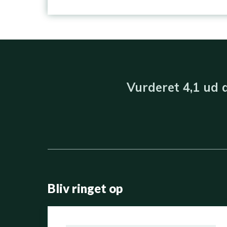
Vurderet​ 4,1​ u​d
Bliv ringet op