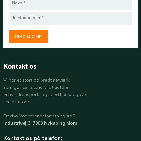
Kontakt os
​Vi har et stort og bredt netværk,
som gør os i stand til at udføre
enhver transport- og speditionsopgave
i hele Europa.
​Fredsø Vognmandsforretning ApS
Industrivej 3, 7900 Nykøbing Mors
Kontakt os på telefon: