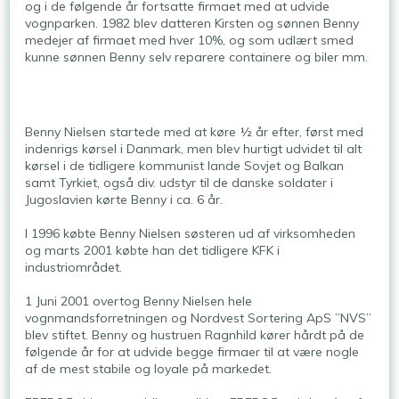
og i de følgende år fortsatte firmaet med at udvide
vognparken. 1982 blev datteren Kirsten og sønnen Benny
medejer af firmaet med hver 10%, og som udlært smed
kunne sønnen Benny selv reparere containere og biler mm.​
Benny Nielsen startede med at køre ½ år efter, først med
indenrigs kørsel i Danmark, men blev hurtigt udvidet til alt
kørsel i de tidligere kommunist lande Sovjet og Balkan
samt Tyrkiet, også div. udstyr til de danske soldater i
Jugoslavien kørte Benny i ca. 6 år.
I 1996 købte Benny Nielsen søsteren ud af virksomheden
og marts 2001 købte han det tidligere KFK i
industriområdet.
1 Juni 2001 overtog Benny Nielsen hele
vognmandsforretningen og Nordvest Sortering ApS ”NVS”
blev stiftet. Benny og hustruen Ragnhild kører hårdt på de
følgende år for at udvide begge firmaer til at være nogle
af de mest stabile og loyale på markedet.