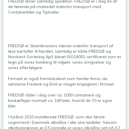
FREDSØ driver samtidig spedition. FREDSØ er i dag én af
de førende på markedet indenfor transport med
Containerbiler og Tiptrailer.​
​FREDSØ er Skandinaviens største indenfor transport af
løse kartofler til Norden, samtidig er både FREDSØ og
Nordvest Sortering ApS blevet ISO14001 certificeret som et
tegn på vores holdning til miljøet, vores omgivelser og
vores efterfølgere.
Firmaet er også fremtidssikret som familie firma, da
sønnerne Frederik og Emil er meget engageret i firmaet.
FREDSØ råder i dag over ca. 1000 containere og
beskæftiger normalt ca. 100 biler, hvoraf de 70 er egne
biler.
I foråret 2010 installerede FREDSØ, som den første
vognmand i Danmark alkolåse i alle sine lastbiler. Selvom
alkoholgrænsen er 0,5 promille er vores alkolåse sat på 0,2