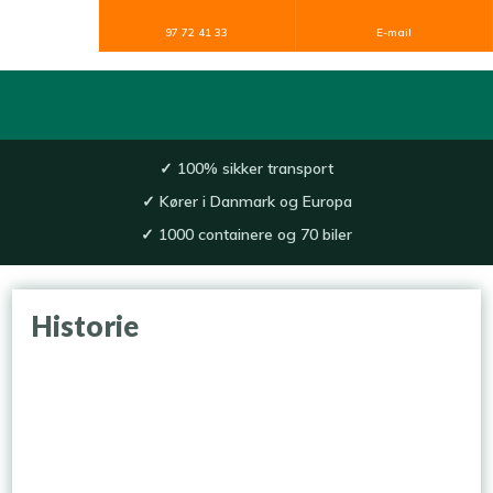
97 72 41 33
E-mail
✓
100% sikker transport​
✓
Kører i Danmark og Europa
✓
1000 containere og 70 biler
​Historie