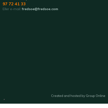
97 72 41 33
Eller e-mail:
fredsoe@fredsoe.com
Created and hosted by Group Online