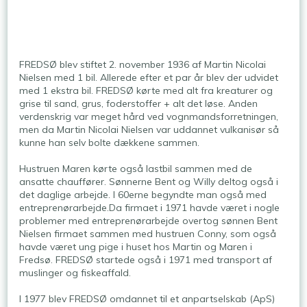
FREDSØ blev stiftet 2. november 1936 af Martin Nicolai
Nielsen med 1 bil. Allerede efter et par år blev der udvidet
med 1 ekstra bil. FREDSØ kørte med alt fra kreaturer og
grise til sand, grus, foderstoffer + alt det løse. Anden
verdenskrig var meget hård ved vognmandsforretningen,
men da Martin Nicolai Nielsen var uddannet vulkanisør så
kunne han selv bolte dækkene sammen.
Hustruen Maren kørte også lastbil sammen med de
ansatte chauffører. Sønnerne Bent og Willy deltog også i
det daglige arbejde. I 60erne begyndte man også med
entreprenørarbejde.Da firmaet i 1971 havde været i nogle
problemer med entreprenørarbejde overtog sønnen Bent
Nielsen firmaet sammen med hustruen Conny, som også
havde været ung pige i huset hos Martin og Maren i
Fredsø. FREDSØ startede også i 1971 med transport af
muslinger og fiskeaffald.
I 1977 blev FREDSØ omdannet til et anpartselskab (ApS)