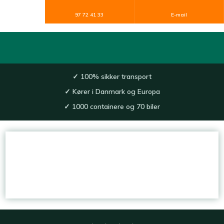
97 72 41 33
E-mail
✓
100% sikker transport​
✓
Kører i Danmark og Europa
✓
1000 containere og 70 biler