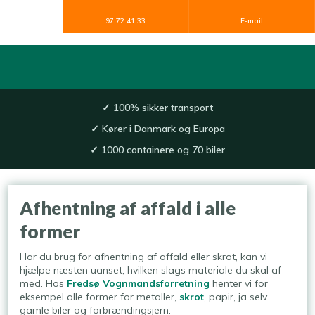
97 72 41 33
E-mail
✓
100% sikker transport​
✓
Kører i Danmark og Europa
✓
1000 containere og 70 biler
Afhentning af affald i alle
former
Har du brug for afhentning af affald eller skrot, kan vi
hjælpe næsten uanset, hvilken slags materiale du skal af
med. Hos
Fredsø Vognmandsforretning
henter vi for
eksempel alle former for metaller,
skrot
, papir, ja selv
gamle biler og forbrændingsjern.