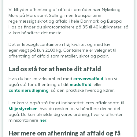
Vi tilbyder afhentning af affald i områder nær Nykøbing
Mors på Mors samt Salling, men transporterer
regelmæssigt skrot og affald i hele Danmark og Europa.
Hos os finder du skrotcontainere på 35 til 40 kubikmeter, så
vi kan håndtere det meste.
Det er letvægtscontainere i høj kvalitet og med lav
egenvægt på kun 2100 kg. Containerne er velegnet til
afhentning af affald som metaller, skrot og papir.
Lad os stå for at hente dit affald
Hvis du har en virksomhed med
, kan vi
erhvervsaffald
også stå for afhentning af dit
madaffald
, eller
containerudlejning
, så den praktiske hverdag kører.​
Her kan vi også stå for at indberettet jeres affaldsdata til
Miljøstyrelsen
, hvis du ønsker, at vi håndtere denne del
også. Du kan tilmelde dig vores ordning, hvor vi afhenter
minicontainere
her
.
Hør mere om afhentning af affald og få