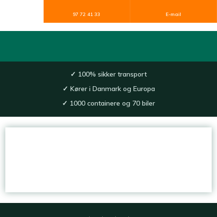
97 72 41 33
E-mail
✓
100% sikker transport​
✓
Kører i Danmark og Europa
✓
1000 containere og 70 biler