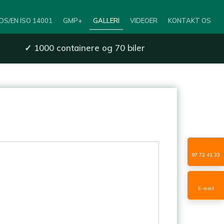
DS/EN ISO 14001
GMP+
GALLERI
VIDEOER
KONTAKT OS
✓
1000 containere og 70 biler
97 72 41 33
E-mail