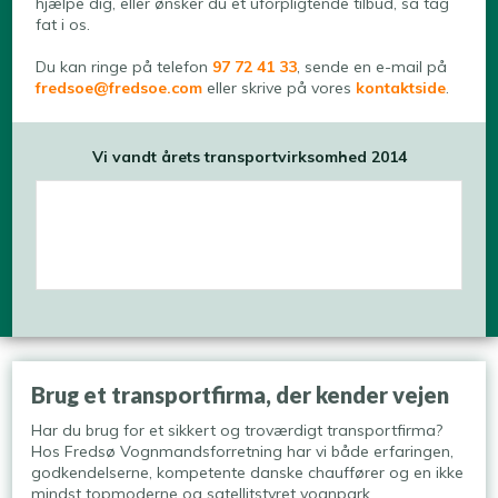
hjælpe dig, eller ønsker du et uforpligtende tilbud, så tag
fat i os.
Du kan ringe på telefon
97 72 41 33
, sende en e-mail på
fredsoe@fredsoe.com
eller skrive på vores
kontaktside
.
Vi vandt årets transportvirksomhed 2014​
​Brug et transportfirma, der kender vejen
Har du brug for et sikkert og troværdigt transportfirma?
Hos Fredsø Vognmandsforretning har vi både erfaringen,
godkendelserne, kompetente danske chauffører og en ikke
mindst topmoderne og satellitstyret vognpark.