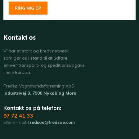
Kontakt os
​Vi har et stort og bredt netværk,
som gør os i stand til at udføre
enhver transport- og speditionsopgave
i hele Europa.
​Fredsø Vognmandsforretning ApS
Industrivej 3, 7900 Nykøbing Mors
Kontakt os på telefon:
97 72 41 33
Eller e-mail:
fredsoe@fredsoe.com