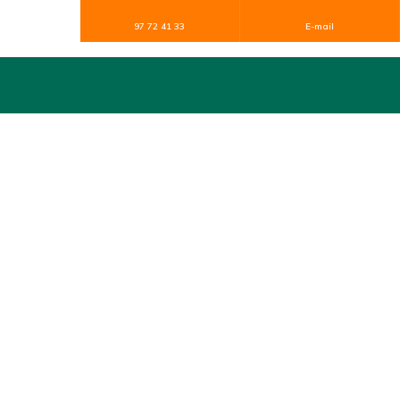
97 72 41 33
E-mail