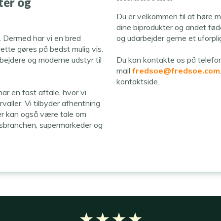
ter og
Du er velkommen til at høre m
dine biprodukter og andet fø
. Dermed har vi en bred
og udarbejder gerne et uforpl
dette gøres på bedst mulig vis.
rbejdere og moderne udstyr til
Du kan kontakte os på telef
mail
fredsoe@fredsoe.com
kontaktside.​
r en fast aftale, hvor vi
aller. Vi tilbyder afhentning
der kan også være tale om
onsbranchen, supermarkeder og
★ ★ ★ ★