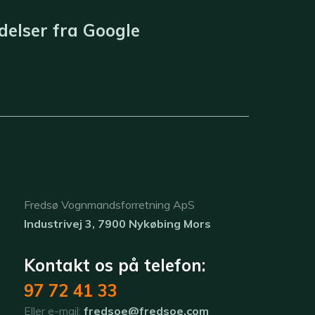
elser fra ​
Google
​Fredsø Vognmandsforretning ApS
Industrivej 3, 7900 Nykøbing Mors
Kontakt os på telefon:
97 72 41 33
Eller e-mail:
fredsoe@fredsoe.com