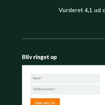
Vurderet​ 4,1​ u​d
Bliv ringet op