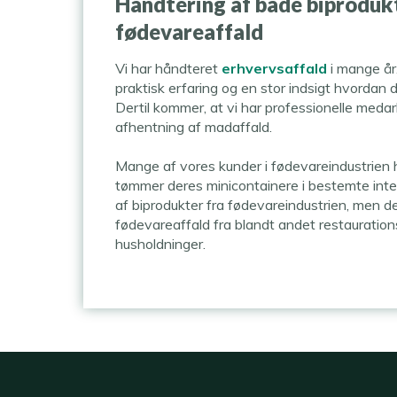
Håndtering af både biproduk
fødevareaffald
Vi har håndteret
erhvervsaffald
i mange år
praktisk erfaring og en stor indsigt hvordan 
Dertil kommer, at vi har professionelle meda
afhentning af madaffald.
Mange af vores kunder i fødevareindustrien ha
tømmer deres minicontainere i bestemte interv
af biprodukter fra fødevareindustrien, men 
fødevareaffald fra blandt andet restaurati
husholdninger.