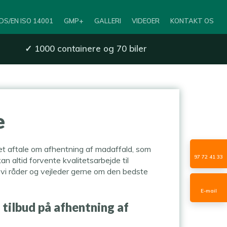
DS/EN ISO 14001
GMP+
GALLERI
VIDEOER
KONTAKT OS
✓
1000 containere og 70 biler
​
et aftale om afhentning af madaffald, som
97 72 41 33
an altid forvente kvalitetsarbejde til
 vi råder og vejleder gerne om den bedste
E-mail
 tilbud på afhentning af