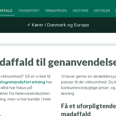
AFFALD
TRANSPORT
FIRMAPROFIL
HISTORIE
ARTIKLER
✓
Kører i Danmark og Europa
affald til genanvendelse
virksomhed? Så er vi klar til
Vi laver gerne en skræddersy
 Vognmandsforretning
har
passer til din virksomhed. Du k
 altid har fokus på
konkurrencedygtige priser, og
kter fra fødevareindustrien.
løsning.
ing, men vi har kunder i hele
Få et uforpligtende
madaffald