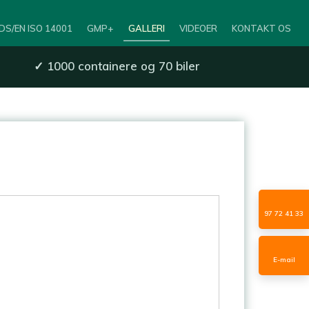
DS/EN ISO 14001
GMP+
GALLERI
VIDEOER
KONTAKT OS
✓
1000 containere og 70 biler
97 72 41 33
E-mail